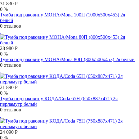
31 830 Р
0 %
Тумба под раковину МОНА/Mona 100П (1000х500х453) 2я
белый
0 отзывов
28 980 Р
0 %
Тумба под раковину МОНА/Mona 80П (800х500х453) 2я белый
0 отзывов
21 890 Р
0 %
Тумба под раковину КОДА/Coda 65Н (650х887х471) 2я
перламутр белый
0 отзывов
24 090 Р
0 %