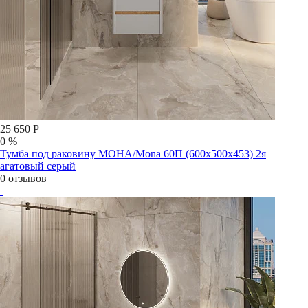
25 650 Р
0 %
Тумба под раковину МОНА/Mona 60П (600х500х453) 2я
агатовый серый
0 отзывов