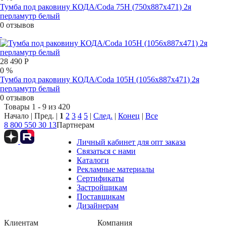
Тумба под раковину КОДА/Coda 75Н (750х887х471) 2я
перламутр белый
0 отзывов
28 490 Р
0 %
Тумба под раковину КОДА/Coda 105Н (1056х887х471) 2я
перламутр белый
0 отзывов
Товары 1 - 9 из 420
Начало | Пред. |
1
2
3
4
5
|
След.
|
Конец
|
Все
8 800 550 30 13
Партнерам
Личный кабинет для опт заказа
Связаться с нами
Каталоги
Рекламные материалы
Сертификаты
Застройщикам
Поставщикам
Дизайнерам
Клиентам
Компания