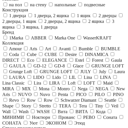
на пол
на стену
напольные
подвесные
Конструкция
1 дверца
1 дверца, 2 ящика
1 ящик
2 дверцы
2 дверцы, 1 ящик
2 дверцы, 2 ящика
2 ящика
3
ящика
3 ящика, 1 дверца
Бренд
1Marka
ABBER
Marka One
WasserKRAFT
Коллекция
Amour
Aris
Art
Avanti
Bumble
BUMBLE
Coda
Cube
CUBE
Desire
DINAMICA
DIRECT
Eco
ELEGANCE
Estel
Forest
Gaula
GAULA
GD-12
GD-8
Glace
GRUNGE LOFT
Grunge Loft
GRUNGE LOFT
JULY
July
Laura
LAURA
LIDO
Lido
LIL
Lina
LINA
Lina Classic
Lira
LIRA
Loft
LOFT
Maid
MIRA
MIX
Mona
Monro
Nega
NEGA
New
Aris
NUVO
Nuvo
Penta
PICO
PILO
PINO
Revo
Row
Row
Schwarzer Diamant
Seattle
Shape
Story
Stretto
TERA
Tera
Tiny
Veil
Wall
Wash
WASH
Вита
ВИТА
Кода
МИНИМИ
Ноктюрн
Прованс
РЕВО
Соната
СОНАТА
Уют
ЭКОНОМ
Этюд