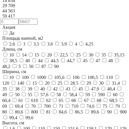
14 854
29 709
44 563
59 417
Акция
Да
Площадь ванной, м2
2,6
3
3,5
3,6
3,9
4
4,25
Длина, см
10
14
15
20
22,5
25
30
35
35,15
38,5
40
44
44,5
44,7
45
47
48
48,2
5
50
87
90
Ширина, см
10
100
1000
105,6
106
106,5
110
120
140
15
20
25
28.5
29
30
31,4
35
38
39
40
42
43
45
47,9
48,4
49
50
55
57,6
58
58,4
59
590
60
60,4
61
610
62
65
66
67
68
68,5
69
69,4
70
700
71
710
74,6
75
79
80
80,6
800
81
84,6
86,5
89,6
90
900
99,4
99,6
Высота, см
1,6
100
110
150
151,6
159,1
170
176