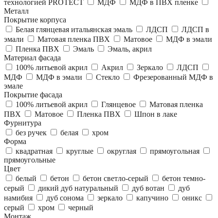
технологией PROTECT
МДФ
МДФ в ПВХ пленке
Металл
Покрытие корпуса
Белая глянцевая итальянская эмаль
ЛДСП
ЛДСП в
эмали
Матовая пленка ПВХ
Матовое
МДФ в эмали
Пленка ПВХ
Эмаль
Эмаль, акрил
Материал фасада
100% литьевой акрил
Акрил
Зеркало
ЛДСП
МДФ
МДФ в эмали
Стекло
Фрезерованный МДФ в
эмале
Покрытие фасада
100% литьевой акрил
Глянцевое
Матовая пленка
ПВХ
Матовое
Пленка ПВХ
Шпон в лаке
Фурнитура
без ручек
белая
хром
Форма
квадратная
круглые
округлая
прямоугольная
прямоугольные
Цвет
белый
бетон
бетон светло-серый
бетон темно-
серый
дикий дуб натуральный
дуб вотан
дуб
намибия
дуб сонома
зеркало
капучино
оникс
серый
хром
черный
Монтаж