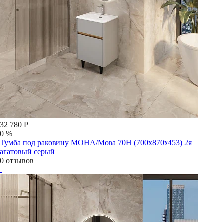
32 780 Р
0 %
Тумба под раковину МОНА/Mona 70Н (700х870х453) 2я
агатовый серый
0 отзывов