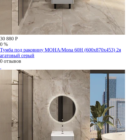
30 880 Р
0 %
Тумба под раковину МОНА/Mona 60Н (600х870х453) 2я
агатовый серый
0 отзывов