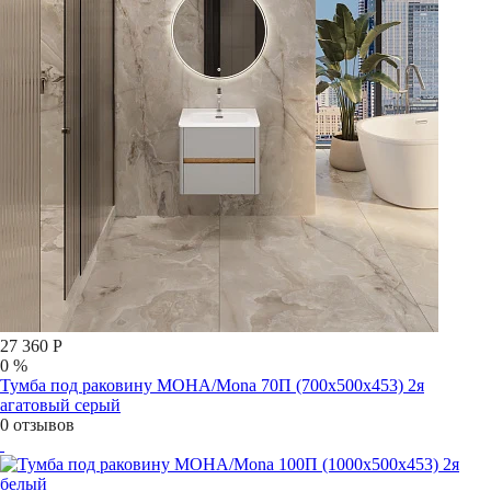
27 360 Р
0 %
Тумба под раковину МОНА/Mona 70П (700х500х453) 2я
агатовый серый
0 отзывов