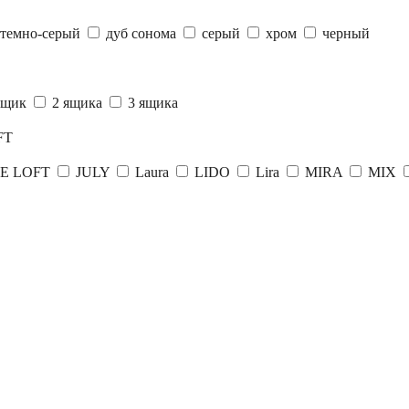
 темно-серый
дуб сонома
серый
хром
черный
 ящик
2 ящика
3 ящика
FT
E LOFT
JULY
Laura
LIDO
Lira
MIRA
MIX