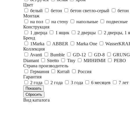
Цвет
белый
бетон
бетон светло-серый
бетон
Монтаж
на пол
на стену
напольные
подвесные
Конструкция
1 дверца
1 ящик
2 дверцы
2 дверцы, 1
Бренд
1Marka
ABBER
Marka One
WasserKRA
Коллекция
Avanti
Bumble
GD-12
GD-8
GRUNG
Diamant
Stretto
Tiny
МИНИМИ
РЕВО
Страна производитель
Германия
Китай
Россия
Гарантия
2 года
2 года
3 года
6 месяцев
7 лет
Вид каталога