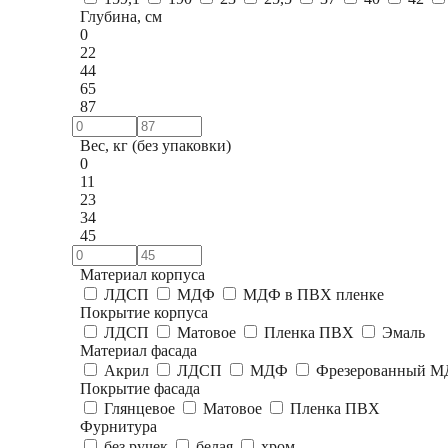
Глубина, см
0
22
44
65
87
Вес, кг (без упаковки)
0
11
23
34
45
Материал корпуса
ЛДСП
МДФ
МДФ в ПВХ пленке
Покрытие корпуса
ЛДСП
Матовое
Пленка ПВХ
Эмаль
Материал фасада
Акрил
ЛДСП
МДФ
Фрезерованный М
Покрытие фасада
Глянцевое
Матовое
Пленка ПВХ
Фурнитура
без ручек
белая
хром