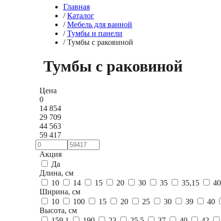
Главная
/
Каталог
/
Мебель для ванной
/
Тумбы и панели
/
Тумбы с раковиной
Тумбы с раковиной
Цена
0
14 854
29 709
44 563
59 417
Акция
Да
Длина, см
10
14
15
20
30
35
35,15
4
Ширина, см
10
100
15
20
25
30
39
40
Высота, см
159,1
190
23
25,5
37
40
42