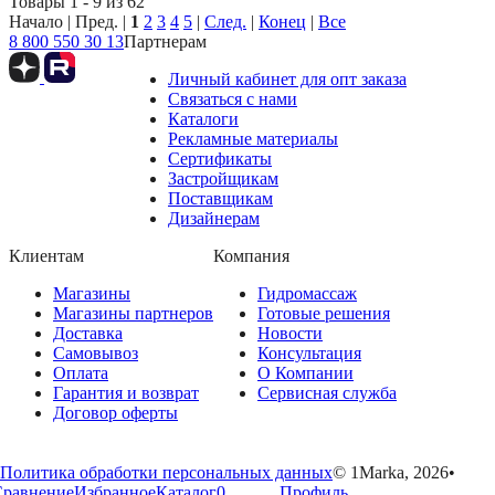
Товары 1 - 9 из 62
Начало | Пред. |
1
2
3
4
5
|
След.
|
Конец
|
Все
8 800 550 30 13
Партнерам
Личный кабинет для опт заказа
Связаться с нами
Каталоги
Рекламные материалы
Сертификаты
Застройщикам
Поставщикам
Дизайнерам
Клиентам
Компания
Магазины
Гидромассаж
Магазины партнеров
Готовые решения
Доставка
Новости
Самовывоз
Консультация
Оплата
О Компании
Гарантия и возврат
Сервисная служба
Договор оферты
Политика обработки персональных данных
© 1Marka, 2026
•
Сравнение
Избранное
Каталог
0
Профиль