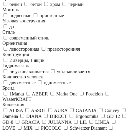
белый
бетон
хром
черный
Монтаж
подвесные
пристенные
Угловая конструкция
да
Стиль
современный стиль
Ориентация
левосторонняя
правосторонняя
Конструкция
2 дверцы, 1 ящик
Гидромассаж
не устанавливается
устанавливается
Количество человек
двухместные
одноместные
Бренд
1Marka
ABBER
Marka One
Poseidon
WasserKRAFT
Коллекция
ALISA
ASSOL
AURA
CATANIA
Convey
Damelia
DIANA
DIRECT
Ergonomika
GD-12
GD-8
GRACIA
JULIANNA
LIL
LINEA
LOVE
MIX
PICCOLO
Schwarzer Diamant