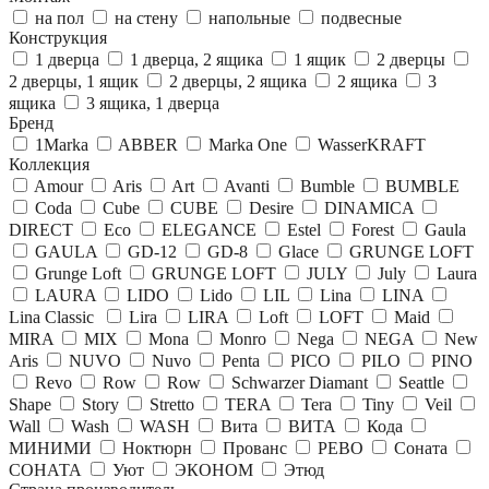
на пол
на стену
напольные
подвесные
Конструкция
1 дверца
1 дверца, 2 ящика
1 ящик
2 дверцы
2 дверцы, 1 ящик
2 дверцы, 2 ящика
2 ящика
3
ящика
3 ящика, 1 дверца
Бренд
1Marka
ABBER
Marka One
WasserKRAFT
Коллекция
Amour
Aris
Art
Avanti
Bumble
BUMBLE
Coda
Cube
CUBE
Desire
DINAMICA
DIRECT
Eco
ELEGANCE
Estel
Forest
Gaula
GAULA
GD-12
GD-8
Glace
GRUNGE LOFT
Grunge Loft
GRUNGE LOFT
JULY
July
Laura
LAURA
LIDO
Lido
LIL
Lina
LINA
Lina Classic
Lira
LIRA
Loft
LOFT
Maid
MIRA
MIX
Mona
Monro
Nega
NEGA
New
Aris
NUVO
Nuvo
Penta
PICO
PILO
PINO
Revo
Row
Row
Schwarzer Diamant
Seattle
Shape
Story
Stretto
TERA
Tera
Tiny
Veil
Wall
Wash
WASH
Вита
ВИТА
Кода
МИНИМИ
Ноктюрн
Прованс
РЕВО
Соната
СОНАТА
Уют
ЭКОНОМ
Этюд