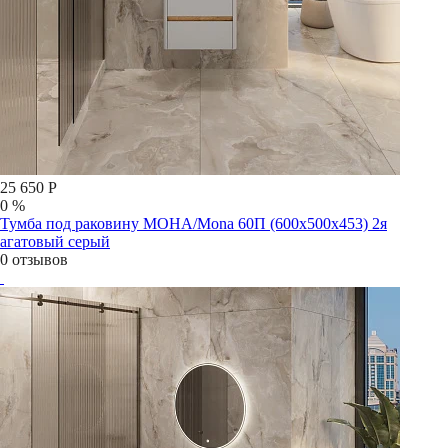
25 650 Р
0 %
Тумба под раковину МОНА/Mona 60П (600х500х453) 2я
агатовый серый
0 отзывов