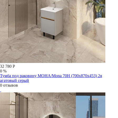
32 780 Р
0 %
Тумба под раковину МОНА/Mona 70Н (700х870х453) 2я
агатовый серый
0 отзывов