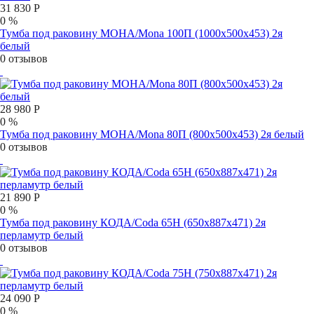
31 830 Р
0 %
Тумба под раковину МОНА/Mona 100П (1000х500х453) 2я
белый
0 отзывов
28 980 Р
0 %
Тумба под раковину МОНА/Mona 80П (800х500х453) 2я белый
0 отзывов
21 890 Р
0 %
Тумба под раковину КОДА/Coda 65Н (650х887х471) 2я
перламутр белый
0 отзывов
24 090 Р
0 %