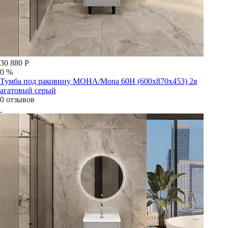
30 880 Р
0 %
Тумба под раковину МОНА/Mona 60Н (600х870х453) 2я
агатовый серый
0 отзывов