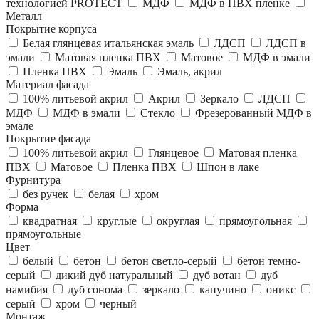
технологией PROTECT
МДФ
МДФ в ПВХ пленке
Металл
Покрытие корпуса
Белая глянцевая итальянская эмаль
ЛДСП
ЛДСП в
эмали
Матовая пленка ПВХ
Матовое
МДФ в эмали
Пленка ПВХ
Эмаль
Эмаль, акрил
Материал фасада
100% литьевой акрил
Акрил
Зеркало
ЛДСП
МДФ
МДФ в эмали
Стекло
Фрезерованный МДФ в
эмале
Покрытие фасада
100% литьевой акрил
Глянцевое
Матовая пленка
ПВХ
Матовое
Пленка ПВХ
Шпон в лаке
Фурнитура
без ручек
белая
хром
Форма
квадратная
круглые
округлая
прямоугольная
прямоугольные
Цвет
белый
бетон
бетон светло-серый
бетон темно-
серый
дикий дуб натуральный
дуб вотан
дуб
намибия
дуб сонома
зеркало
капучино
оникс
серый
хром
черный
Монтаж