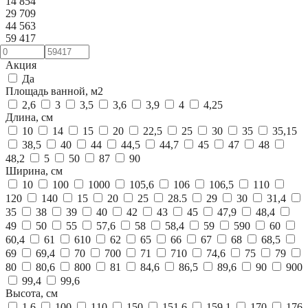
14 854
29 709
44 563
59 417
Акция
Да
Площадь ванной, м2
2,6
3
3,5
3,6
3,9
4
4,25
Длина, см
10
14
15
20
22,5
25
30
35
35,15
38,5
40
44
44,5
44,7
45
47
48
48,2
5
50
87
90
Ширина, см
10
100
1000
105,6
106
106,5
110
120
140
15
20
25
28.5
29
30
31,4
35
38
39
40
42
43
45
47,9
48,4
49
50
55
57,6
58
58,4
59
590
60
60,4
61
610
62
65
66
67
68
68,5
69
69,4
70
700
71
710
74,6
75
79
80
80,6
800
81
84,6
86,5
89,6
90
900
99,4
99,6
Высота, см
1,6
100
110
150
151,6
159,1
170
176