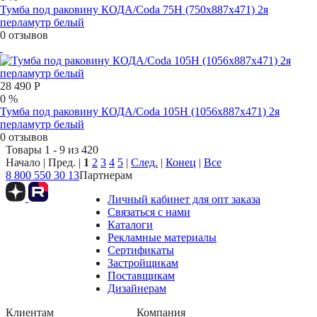
Тумба под раковину КОДА/Coda 75Н (750х887х471) 2я
перламутр белый
0 отзывов
28 490 Р
0 %
Тумба под раковину КОДА/Coda 105Н (1056х887х471) 2я
перламутр белый
0 отзывов
Товары 1 - 9 из 420
Начало | Пред. |
1
2
3
4
5
|
След.
|
Конец
|
Все
8 800 550 30 13
Партнерам
Личный кабинет для опт заказа
Связаться с нами
Каталоги
Рекламные материалы
Сертификаты
Застройщикам
Поставщикам
Дизайнерам
Клиентам
Компания