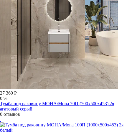
27 360 Р
0 %
Тумба под раковину МОНА/Mona 70П (700х500х453) 2я
агатовый серый
0 отзывов