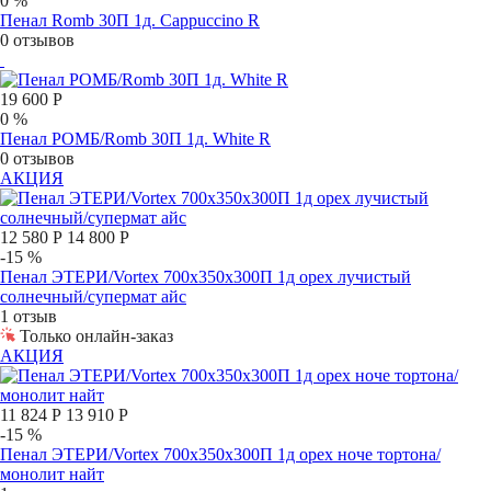
0 %
Пенал Romb 30П 1д. Cappuccino R
0 отзывов
19 600 Р
0 %
Пенал РОМБ/Romb 30П 1д. White R
0 отзывов
АКЦИЯ
12 580 Р
14 800 Р
-15 %
Пенал ЭТЕРИ/Vortex 700х350х300П 1д орех лучистый
солнечный/супермат айс
1 отзыв
Только онлайн-заказ
АКЦИЯ
11 824 Р
13 910 Р
-15 %
Пенал ЭТЕРИ/Vortex 700х350х300П 1д орех ноче тортона/
монолит найт