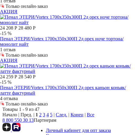
1 отзыв
Только онлайн-заказ
АКЦИЯ
24 208 Р
28 480 Р
-15 %
Пенал ЭТЕРИ/Vortex 1700х350х300П 2д орех ноче тортона/
монолит найт
1 отзыв
Только онлайн-заказ
АКЦИЯ
24 259 Р
28 540 Р
-15 %
Пенал ЭТЕРИ/Vortex 1700х350х300П 2д орех каньон коньяк/
латте фактурный
4 отзыва
Только онлайн-заказ
Товары 1 - 9 из 47
Начало | Пред. |
1
2
3
4
5
|
След.
|
Конец
|
Все
8 800 550 30 13
Партнерам
Личный кабинет для опт заказа