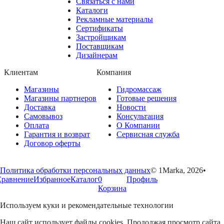
Связаться с нами
Каталоги
Рекламные материалы
Сертификаты
Застройщикам
Поставщикам
Дизайнерам
Клиентам
Компания
Магазины
Гидромассаж
Магазины партнеров
Готовые решения
Доставка
Новости
Самовывоз
Консультация
Оплата
О Компании
Гарантия и возврат
Сервисная служба
Договор оферты
Политика обработки персональных данных
© 1Marka, 2026
•
Сравнение
Избранное
Каталог
0
Профиль
Корзина
Используем куки и рекомендательные технологии
Наш сайт использует файлы cookies. Продолжая просмотр сайта,