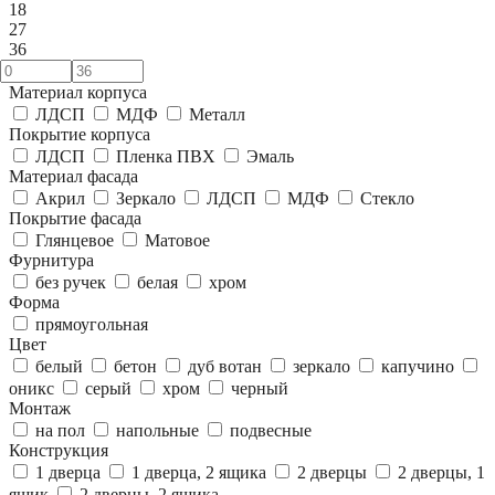
18
27
36
Материал корпуса
ЛДСП
МДФ
Металл
Покрытие корпуса
ЛДСП
Пленка ПВХ
Эмаль
Материал фасада
Акрил
Зеркало
ЛДСП
МДФ
Стекло
Покрытие фасада
Глянцевое
Матовое
Фурнитура
без ручек
белая
хром
Форма
прямоугольная
Цвет
белый
бетон
дуб вотан
зеркало
капучино
оникс
серый
хром
черный
Монтаж
на пол
напольные
подвесные
Конструкция
1 дверца
1 дверца, 2 ящика
2 дверцы
2 дверцы, 1
ящик
2 дверцы, 2 ящика