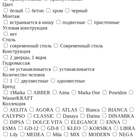
Цвет
белый
бетон
хром
черный
Монтаж
встраивается в нишу
подвесные
пристенные
Угловая конструкция
нет
Стиль
современный стиль
Современный стиль
Конструкция
2 дверцы, 1 ящик
Гидромассаж
не устанавливается
устанавливается
Количество человек
1
двухместные
одноместные
Бренд
1Marka
ABBER
Aima
Marka One
Poseidon
WasserKRAFT
Коллекция
AELITA
AGORA
ATLAS
Bianca
BIANCA
CALYPSO
CLASSIC
Danaya
Darina
DINAMIKA
DIPSA
DOLCE VITA
ELEGANCE
ENNA
ESMA
GD-12
GD-8
KLEO
KORSIKA
LIBRA
Lily
MEDEA
Mila
MIX
MODERN
NEGA