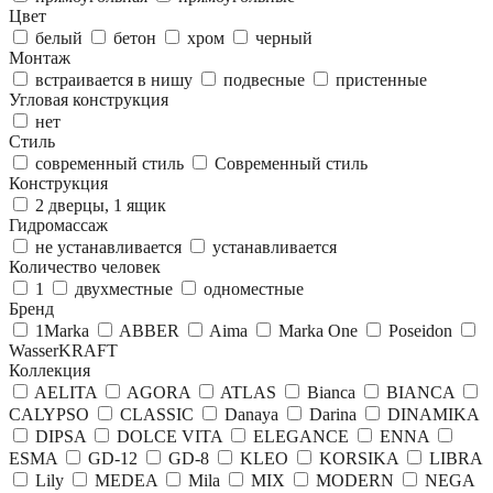
Цвет
белый
бетон
хром
черный
Монтаж
встраивается в нишу
подвесные
пристенные
Угловая конструкция
нет
Стиль
современный стиль
Современный стиль
Конструкция
2 дверцы, 1 ящик
Гидромассаж
не устанавливается
устанавливается
Количество человек
1
двухместные
одноместные
Бренд
1Marka
ABBER
Aima
Marka One
Poseidon
WasserKRAFT
Коллекция
AELITA
AGORA
ATLAS
Bianca
BIANCA
CALYPSO
CLASSIC
Danaya
Darina
DINAMIKA
DIPSA
DOLCE VITA
ELEGANCE
ENNA
ESMA
GD-12
GD-8
KLEO
KORSIKA
LIBRA
Lily
MEDEA
Mila
MIX
MODERN
NEGA