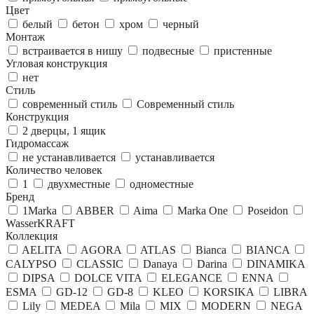
Цвет
белый
бетон
хром
черный
Монтаж
встраивается в нишу
подвесные
пристенные
Угловая конструкция
нет
Стиль
современный стиль
Современный стиль
Конструкция
2 дверцы, 1 ящик
Гидромассаж
не устанавливается
устанавливается
Количество человек
1
двухместные
одноместные
Бренд
1Marka
ABBER
Aima
Marka One
Poseidon
WasserKRAFT
Коллекция
AELITA
AGORA
ATLAS
Bianca
BIANCA
CALYPSO
CLASSIC
Danaya
Darina
DINAMIKA
DIPSA
DOLCE VITA
ELEGANCE
ENNA
ESMA
GD-12
GD-8
KLEO
KORSIKA
LIBRA
Lily
MEDEA
Mila
MIX
MODERN
NEGA