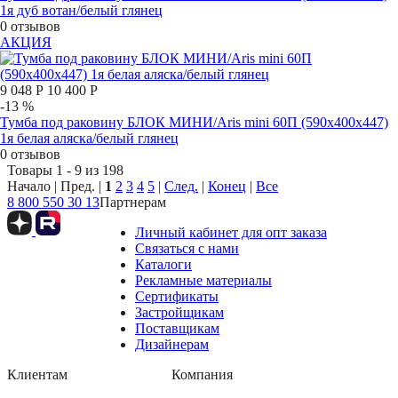
1я дуб вотан/белый глянец
0 отзывов
АКЦИЯ
9 048 Р
10 400 Р
-13 %
Тумба под раковину БЛОК МИНИ/Aris mini 60П (590х400х447)
1я белая аляска/белый глянец
0 отзывов
Товары 1 - 9 из 198
Начало | Пред. |
1
2
3
4
5
|
След.
|
Конец
|
Все
8 800 550 30 13
Партнерам
Личный кабинет для опт заказа
Связаться с нами
Каталоги
Рекламные материалы
Сертификаты
Застройщикам
Поставщикам
Дизайнерам
Клиентам
Компания