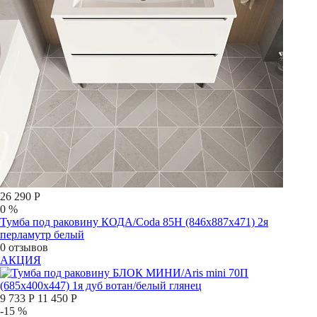
26 290 Р
0 %
Тумба под раковину КОДА/Coda 85Н (846х887х471) 2я
перламутр белый
0 отзывов
АКЦИЯ
9 733 Р
11 450 Р
-15 %