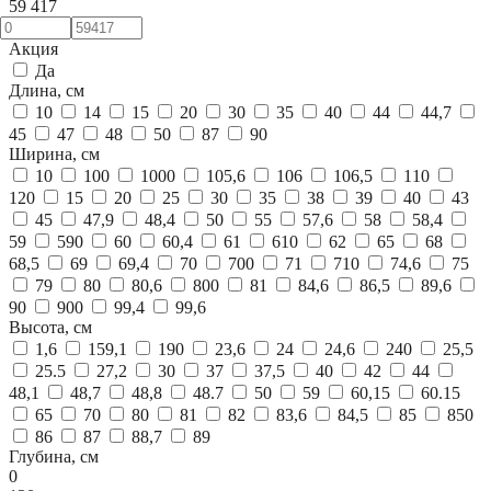
59 417
Акция
Да
Длина, см
10
14
15
20
30
35
40
44
44,7
45
47
48
50
87
90
Ширина, см
10
100
1000
105,6
106
106,5
110
120
15
20
25
30
35
38
39
40
43
45
47,9
48,4
50
55
57,6
58
58,4
59
590
60
60,4
61
610
62
65
68
68,5
69
69,4
70
700
71
710
74,6
75
79
80
80,6
800
81
84,6
86,5
89,6
90
900
99,4
99,6
Высота, см
1,6
159,1
190
23,6
24
24,6
240
25,5
25.5
27,2
30
37
37,5
40
42
44
48,1
48,7
48,8
48.7
50
59
60,15
60.15
65
70
80
81
82
83,6
84,5
85
850
86
87
88,7
89
Глубина, см
0