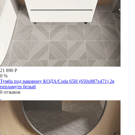
21 890 Р
0 %
Тумба под раковину КОДА/Coda 65Н (650х887х471) 2я
перламутр белый
0 отзывов