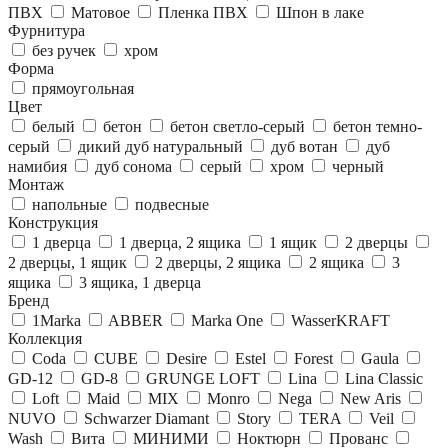
ПВХ
Матовое
Пленка ПВХ
Шпон в лаке
Фурнитура
без ручек
хром
Форма
прямоугольная
Цвет
белый
бетон
бетон светло-серый
бетон темно-
серый
дикий дуб натуральный
дуб вотан
дуб
намибия
дуб сонома
серый
хром
черный
Монтаж
напольные
подвесные
Конструкция
1 дверца
1 дверца, 2 ящика
1 ящик
2 дверцы
2 дверцы, 1 ящик
2 дверцы, 2 ящика
2 ящика
3
ящика
3 ящика, 1 дверца
Бренд
1Marka
ABBER
Marka One
WasserKRAFT
Коллекция
Coda
CUBE
Desire
Estel
Forest
Gaula
GD-12
GD-8
GRUNGE LOFT
Lina
Lina Classic
Loft
Maid
MIX
Monro
Nega
New Aris
NUVO
Schwarzer Diamant
Story
TERA
Veil
Wash
Вита
МИНИМИ
Ноктюрн
Прованс