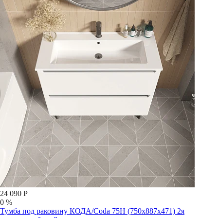
24 090 Р
0 %
Тумба под раковину КОДА/Coda 75Н (750х887х471) 2я