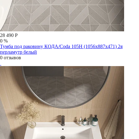
28 490 Р
0 %
Тумба под раковину КОДА/Coda 105Н (1056х887х471) 2я
перламутр белый
0 отзывов