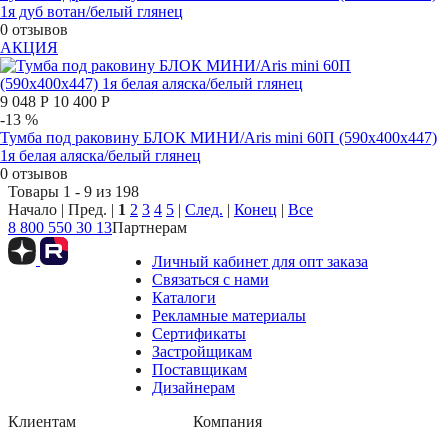
1я дуб вотан/белый глянец
0 отзывов
АКЦИЯ
9 048 Р
10 400 Р
-13 %
Тумба под раковину БЛОК МИНИ/Aris mini 60П (590х400х447)
1я белая аляска/белый глянец
0 отзывов
Товары 1 - 9 из 198
Начало | Пред. |
1
2
3
4
5
|
След.
|
Конец
|
Все
8 800 550 30 13
Партнерам
Личный кабинет для опт заказа
Связаться с нами
Каталоги
Рекламные материалы
Сертификаты
Застройщикам
Поставщикам
Дизайнерам
Клиентам
Компания