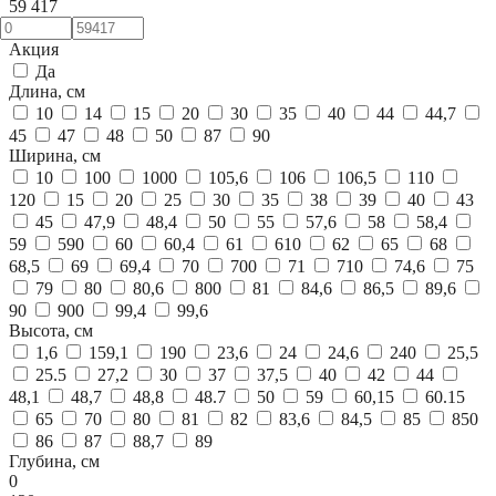
59 417
Акция
Да
Длина, см
10
14
15
20
30
35
40
44
44,7
45
47
48
50
87
90
Ширина, см
10
100
1000
105,6
106
106,5
110
120
15
20
25
30
35
38
39
40
43
45
47,9
48,4
50
55
57,6
58
58,4
59
590
60
60,4
61
610
62
65
68
68,5
69
69,4
70
700
71
710
74,6
75
79
80
80,6
800
81
84,6
86,5
89,6
90
900
99,4
99,6
Высота, см
1,6
159,1
190
23,6
24
24,6
240
25,5
25.5
27,2
30
37
37,5
40
42
44
48,1
48,7
48,8
48.7
50
59
60,15
60.15
65
70
80
81
82
83,6
84,5
85
850
86
87
88,7
89
Глубина, см
0