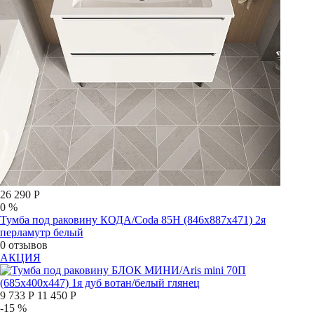
26 290 Р
0 %
Тумба под раковину КОДА/Coda 85Н (846х887х471) 2я
перламутр белый
0 отзывов
АКЦИЯ
9 733 Р
11 450 Р
-15 %