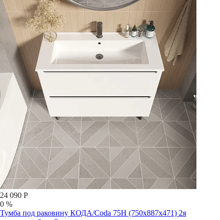
24 090 Р
0 %
Тумба под раковину КОДА/Coda 75Н (750х887х471) 2я