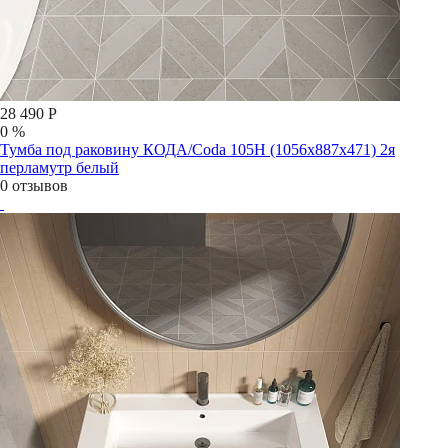
28 490 Р
0 %
Тумба под раковину КОДА/Coda 105Н (1056х887х471) 2я
перламутр белый
0 отзывов