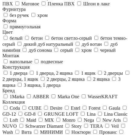
ПВХ
Матовое
Пленка ПВХ
Шпон в лаке
Фурнитура
без ручек
хром
Форма
прямоугольная
Цвет
белый
бетон
бетон светло-серый
бетон темно-
серый
дикий дуб натуральный
дуб вотан
дуб
намибия
дуб сонома
серый
хром
черный
Монтаж
напольные
подвесные
Конструкция
1 дверца
1 дверца, 2 ящика
1 ящик
2 дверцы
2 дверцы, 1 ящик
2 дверцы, 2 ящика
2 ящика
3
ящика
3 ящика, 1 дверца
Бренд
1Marka
ABBER
Marka One
WasserKRAFT
Коллекция
Coda
CUBE
Desire
Estel
Forest
Gaula
GD-12
GD-8
GRUNGE LOFT
Lina
Lina Classic
Loft
Maid
MIX
Monro
Nega
New Aris
NUVO
Schwarzer Diamant
Story
TERA
Veil
Wash
Вита
МИНИМИ
Ноктюрн
Прованс