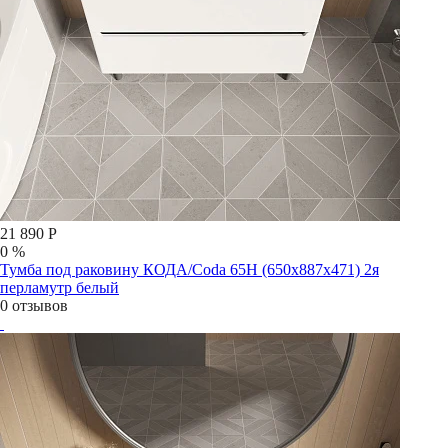
21 890 Р
0 %
Тумба под раковину КОДА/Coda 65Н (650х887х471) 2я
перламутр белый
0 отзывов