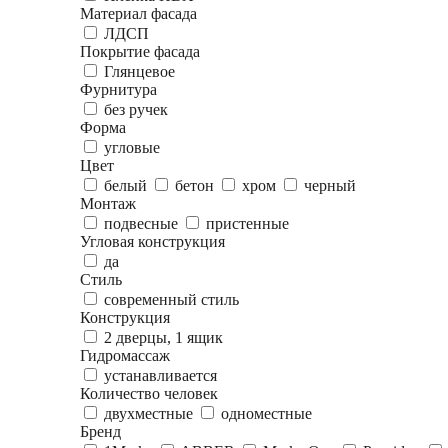
Материал фасада
ЛДСП
Покрытие фасада
Глянцевое
Фурнитура
без ручек
Форма
угловые
Цвет
белый
бетон
хром
черный
Монтаж
подвесные
пристенные
Угловая конструкция
да
Стиль
современный стиль
Конструкция
2 дверцы, 1 ящик
Гидромассаж
устанавливается
Количество человек
двухместные
одноместные
Бренд