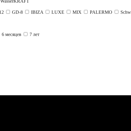
WasserKRAFT
12
GD-8
IBIZA
LUXE
MIX
PALERMO
Schw
6 месяцев
7 лет