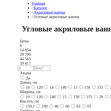
Главная
/
Каталог
/
Акриловые ванны
/
Угловые акриловые ванны
Угловые акриловые ван
Цена
0
14 854
29 709
44 563
59 417
Акция
Да
Длина, см
10
120
14
140
15
150
155
Ширина, см
10
120
140
15
150
155
20
Высота, см
159,1
190
46
60
63
65
Глубина, см