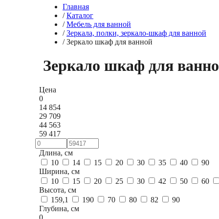
Главная
/
Каталог
/
Мебель для ванной
/
Зеркала, полки, зеркало-шкаф для ванной
/
Зеркало шкаф для ванной
Зеркало шкаф для ванн
Цена
0
14 854
29 709
44 563
59 417
Длина, см
10
14
15
20
30
35
40
90
Ширина, см
10
15
20
25
30
42
50
60
Высота, см
159,1
190
70
80
82
90
Глубина, см
0