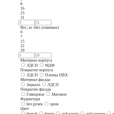
8
16
23
31
Вес, кг (без упаковки)
0
7
15
22
29
Материал корпуса
ЛДСП
МДФ
Покрытие корпуса
ЛДСП
Пленка ПВХ
Материал фасада
Зеркало
ЛДСП
Покрытие фасада
Глянцевое
Матовое
Фурнитура
без ручек
хром
Цвет
белый
бетон
дуб вотан
дуб сонома